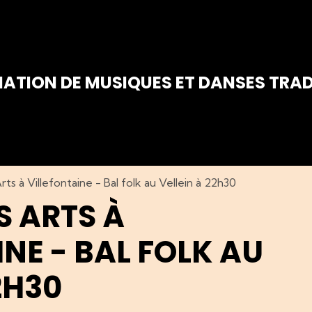
IATION DE MUSIQUES ET DANSES TRAD
s à Villefontaine - Bal folk au Vellein à 22h30
S ARTS À
NE - BAL FOLK AU
2H30