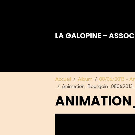
LA GALOPINE - ASSOC
Accueil
Album
08/06/2013 - Ar
Animation_Bourgoin_08062013_
ANIMATION