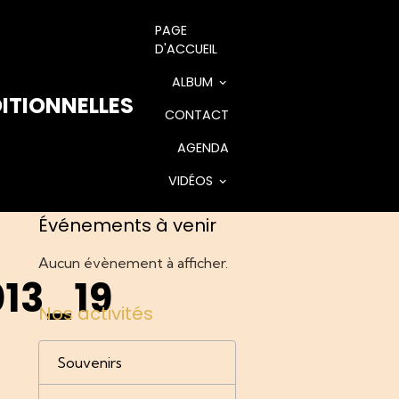
PAGE
D'ACCUEIL
ALBUM
ITIONNELLES
CONTACT
AGENDA
VIDÉOS
Événements à venir
Aucun évènement à afficher.
13_19
Nos activités
Souvenirs