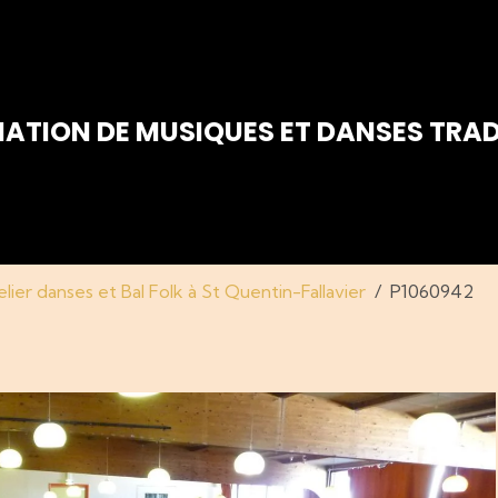
IATION DE MUSIQUES ET DANSES TRAD
lier danses et Bal Folk à St Quentin-Fallavier
P1060942